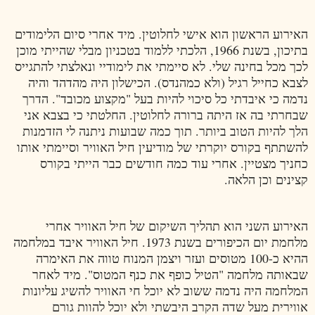
האירוע הראשון הוא אישי לחלוטין. מיד אחרי סיום הלימודים
בתיכון, בשנת 1966, הלכתי ללמוד בטכניון מבלי שהייתי מוכן
לכך מכל בחינה שלי. לא סיימתי את לימודיי ונאלצתי להתגייס
לצבא כחייל רגיל (ולא כמהנדס). הכישלון היה מהדהד והיה
נדמה כי איבדתי כל סיכוי להיות בעל "מקצוע מכובד". הדרך
שבחרתי בה אז היתה ברורה לחלוטין. החלטתי כי בצבא אני
הלך להיות הטוב ביותר. תוך כמה שבועות ניתנה לי הזדמנות
להשתתף בקורס יוקרתי של מודיעין חיל האוויר וסיימתי אותו
כחניך מצטיין. אחרי עוד כמה חודשים כבר הייתי בקורס
קצינים וכן הלאה.
האירוע השני הוא תהליך השיקום של חיל האוויר אחרי
מלחמת יום הכיפורים בשנת 1973. חיל האוויר איבד במלחמה
ההיא כ-100 מטוסים ועזר ויצמן המנוח טווה את האימרה
שבאותה מלחמה "הטיל כופף את כנף המטוס". מיד לאחר
המלחמה היה נדמה ששוב לא יוכל חי האוויר להשיג עליונות
אווירית מעל שדה הקרב היבשתי ולא יוכל להוות גורם