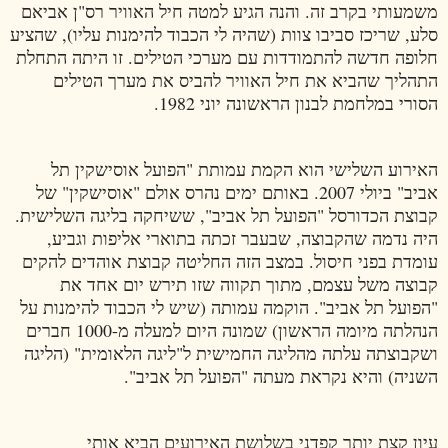
משמעותי בקרב זה. והנה הגיע למטה חיל האוויר רס"ן אביאם
סלע, שריכז סביבו צוות (שהיה לי הכבוד להימנות עליו), שהציע
חלופה חדשה להתמודדות עם מערכי הטילים. זו היתה התחלת
התהליך שהביא את חיל האוויר להביס את מערך הטילים
הסורי במלחמת לבנון הראשונה יוני 1982.
האירוע השלישי הוא הקמת עמותת "הפועל אוסישקין תל
אביב" ביולי 2007. באותם ימים נהרס אולם "אוסישקין" של
קבוצת הכדורסל "הפועל תל אביב", ששיחקה בליגה השלישית.
היה נדמה שהקבוצה, שבעבר זכתה בתוארי אליפות וגביע,
עומדת בפני חיסול. במצב הזה החליטה קבוצת אוהדים להקים
קבוצה משל עצמם, מתוך תקווה שזו תירש יום אחד את
"הפועל תל אביב". הוקמה עמותה (שיש לי הכבוד להימנות על
הנהלתה מיומה הראשון) שמונה היום למעלה מ-1000 חברים
ושקבוצתה עלתה מהליגה החמישית ל"ליגה הלאומית" (הליגה
השניה) והיא נקראת מעתה "הפועל תל אביב".
עיון קצת יותר קפדני בשלושת האירועים הביא אותי