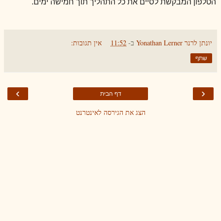
הטלפון המבקשת לסיים את כל התהליך תוך חמישה ימים.
יונתן לרנר Yonathan Lerner
ב-
11:52
אין תגובות:
שתף
›
‹
דף הבית
הצג את הגירסה לאינטרנט