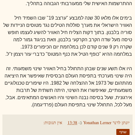
ההתרשמות האישית שלי ממעורבותי הגבוהה בתהליך.
בימים אלו מלאו 30 שנה למבצע "ערצב 19" שבו השמיד חיל
האוויר הישראלי את מערך סוללות הטילים נגד מטוסים הניידות של
סוריה בלבנון. בתוך דקות הצליח חיל האוויר להשיג לעצמו חופש
טיסה מעל שדה הקרב הקרקעי בלבנון, וזאת בניגוד גמור למה
שקרה רק 9 שנים קודם לכן במלחמת יום הכיפורים 1973.
במלחמה ההיא "כופף הטיל את כנף המטוס" כדברי עזר ויצמן ז"ל.
היו אלו תשע שנים שבהן התחולל בחיל האוויר שינוי משמעותי. זה
היה שינוי מערכתי בתפיסת העולם הבסיסית שאיפשר את היציאה
מהתהום של 1973 אל ההצלחה של 1982. היו שיפורים טכנולוגיים
משמעותיים, שאיפשרו את השינוי, היתה תשתית של תרבות
אירגונית, שעל בסיסה נבנה השינוי והיו האנשים המתאימים. אבל,
מעל לכל, התחולל שינוי בתפיסת העולם (פרדיגמה).
יונתן לרנר Yonathan Lerner
ב-
13:38
אין תגובות:
שתף