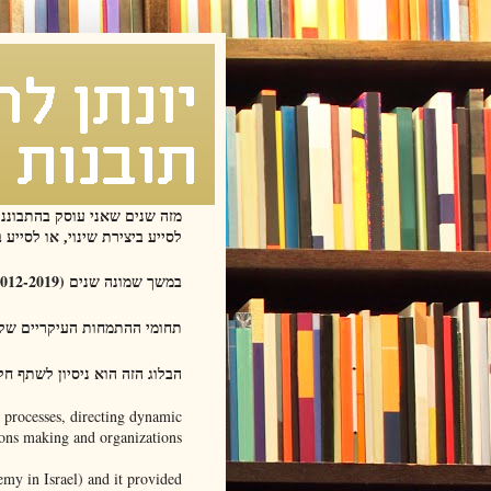
מזה שנים שאני עוסק בהתבוננו
לסייע ביצירת שינוי, או לסיי
במשך שמונה שנים (2012-2019) לימדתי "יזמות" בפקולטה ללהנדסה תעשייתית וניהול בטכניון והדבר הוסיף עוד זוויות התבוננות.
תחומי ההתמחות העיקריים שלי 
הבלוג הזה הוא ניסיון לשתף ח
g processes, directing dynamic
ons making and organizations.
my in Israel) and it provided