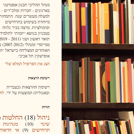
מנהל תהליכי תכנון אסטרטגי
בארגונים - חברות ומלכ"רים - 
למעלה מעשרים שנה. התמחות
מיוחדת בשימוש בתרחישים
וסימולציות. מרצה בכיר נלווה
בטכניון בנושא ״יזמות״ לתלמידי
ממייסדי ו
האוהדים המצליחה בישראל ״הפ
אוסישקין תל אביב״.
הצג את הפרופיל המלא שלי
רשימת הרצאות
רשימת ההרצאות (בעברית
ובאנגלית) המוצעות על ידי.
לחץ
תוויות
ניהול
(18)
החלטות
)
שינוי
(10)
מנהיגות
תרחישים
(9)
אי וודאות