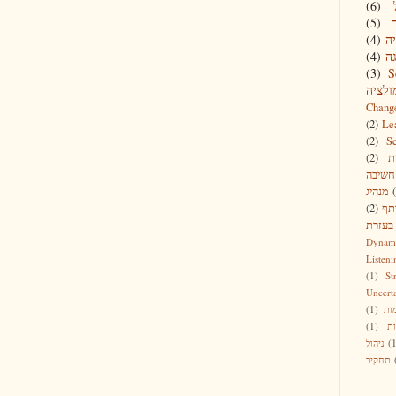
(6)
(5)
ה
(4)
ה
(4)
(3)
S
ולציה
Chang
(2)
Le
(2)
S
ת
(2)
חשיבה
מנהיג
תף
(2)
 בעזרת
Dynam
Listeni
(1)
St
Uncert
ות
(1)
ת
(1)
(
ניהול
תחקיר