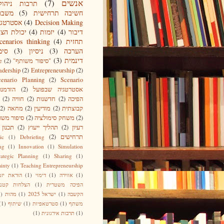
אנשים
(7)
תרבות ניהול
חשיבה תרחישית
(5)
משבר
Decision Making
(4)
אסטרטגי
דיבור
(4)
יזמות
(4)
יכולת הצג
תחזית
(4)
cenarios thinking
הערכה
(3)
ניסיון
(3)
סימ
דינמית
(3)
"סיפור משותף"
(2)
e
adership
(2)
Entrepreneurship
(2)
cenario Planning
(2)
Scenario
אסטרטגיה שבפועל
(2)
הזדמנו
הפיכה
(2)
חדשנות
(2)
חוויה
(2)
קבוצתית
(2)
מודיעין
(2)
מחאה
(2)
(2)
משחק סימולציה
(2)
סיפור משו
רעיון
(2)
תהליך ייעוץ
(2)
תכנון
תרחישים
(2)
ic
(1)
Debriefing
ng
(1)
Innovation
(1)
Simulation
rategic Planning
(1)
Sharing
(1)
ainty
(1)
Teaching Entrepreneurship
(1)
אווירה
(1)
דימוי
(1)
הוראת יזמ
הפיכה משטרית
(1)
הצלחות קטנו
הקשבה
(1)
ישראל 2025
(1)
מהות
1)
משתף
(1)
סטרטאפיות
(1)
שיתוף
(1)
(1)
תרבות אירגונית
(1)