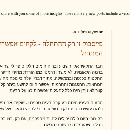
o share with you some of those insights. The relatively new posts include a versi
יום שני, 18 ביולי 2011
פייסבוק זו רק ההתחלה - לקחים אפשרי
המתחיל
חבר התקשר אלי השבוע וברוח הימים הללו סיפר לי שהוא 
ברמה הלאומית. לא משהו דרמטי כמו הורדת מחירי הדיור
החלטות בכנסת ובממשלה. מתוך דבריו עלה כי נוכח מה ש
המחאות, ההפגנות והחרמות, אפשר היום להשיג ביתר קלות
קצר לא ניתן היה כלל להעלות אפשרות כזו על הדעת.
הבעיה בעיניו היתה בעיקרה בעיה טכנית ושיווקית. אם נפ
כ"מה עושים בפייסבוק ובטוויטר בכדי להניע תהליך של שינו
בקיצור, היום כולם יכולים להיות מהפכנים, אם רק ירצו בכ
בכלים שמעמידה לרשותם הרשת.