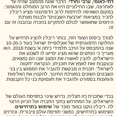
דתי-לאומי, ערבי וחרדי
. הדבר שונה מהמצב שהיה עד
לאחרונה, שבו החילוניים היוו את הרוב המוחלט וההגמוני.
במקום השאיפה להידמות לרוב הדומיננטי מציע ריבלין
להכיר במציאות "ארבעת השבטים" ולבנות מערכת
היחסים שתאפשר לכולם להתקיים בהכרה ובהבנה זה עם
זה.
לצורך ביסוס הצעד הזה, בוחר ריבלין להציג תרחיש על
החלוקה הדמוגרפית של אוכלוסיית ישראל בעוד כ-10-20
שנה בהתבסס על הרכב תלמידי כיתה א' בשנת 2018. הוא
מעריך כי הנתונים שהוא מציג יסייעו לו לשכנע את
הישראלים, להבין לאשורו את המצב שבו הם נמצאים,
ובעקבות זאת לאמץ את תוכניתו, הנקראת "תקווה
לישראל". תכנית זו מבקשת להגביר את המפגש בין בני
השבטים השונים במערכת החינוך, להקטין את האלימות
והגזענות בספורט ולהגביר את תעסוקת בני כל הקבוצות.
בכדי שתכנית כזו תצליח, נדרש שינוי בתפיסת העולם של
הישראלים, על המתרחש בתוך החברה ועל הכיוון הרצוי
לה. ריבלין נוקט בצעד מוכר של
שימוש בתרחישים
.
השימוש בתרחישים, כמשני תפיסת עולם ציבורית, וכזרזים