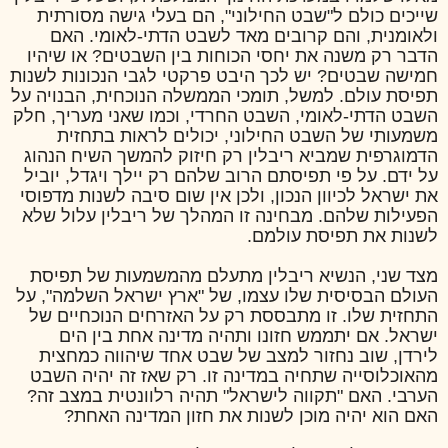
שייכים כולם ל"שבט החילוני", הם בעלי גישה מסורתית
ולאומנית, והם קרובים מאד לשבט הדתי-לאומי. האם
הדבר רק משנה את יחסי הכוחות בין השבטים? או שיהיו
חמישה שבטים? יש לכך היבט פרקטי לגבי הנכונות לשנות
תפיסת עולם. למשל, תומכי הממשלה הנוכחית, הבנויה על
השבט הדתי-לאומי, השבט החרדי, וכמו שאני מעריך, חלק
משמעותי של השבט החילוני, יכולים לראות בתחזית
הדמוגרפית שמביא ריבלין רק חיזוק להמשך השיח הנהוג
על ידם. על פי תפיסתם הרוב שלהם רק יילך ויגדל, יוביל
את ישראל לכיוון הנכון, ולכן אין שום סיבה לשנות מדפוסי
הפעילות שלהם. מבחינה זו המהלך של ריבלין עלול שלא
לשנות את תפיסת עולמם.
מצד שני, הנשיא ריבלין מתעלם מהמשמעות של תפיסת
העולם הבסיסית שלו עצמו, של "ארץ ישראל השלמה", על
התחזית שלו. זו מתבססת רק על האזרחים הנוכחיים של
ישראל. אם יתממש חזונו ותהיה מדינה אחת בין הים
לירדן, שוב נחזור למצב של שבט אחד שיהווה כמחצית
מהאוכלוסייה שתחיה במדינה זו. רק שאז זה יהיה השבט
הערבי. האם "תקווה לישראל" תהיה רלוונטית במצב זה?
האם הוא יהיה מוכן לשנות את חזון המדינה האחת?