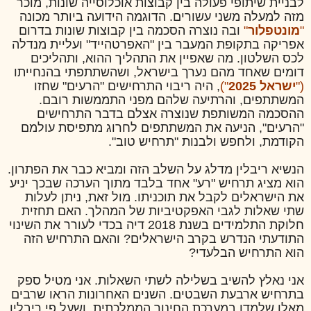
לבניית שיתופי פעולה בין קבוצות אוכלוסייה שונות, מוכר
מזה למעלה משני עשורים. הדוגמה הידועה ביותר מכונה
"
מונטפלור
"
ובה נוצרה הסכמה בין קבוצות שונות בדרום
אפריקה בתקופת המעבר בין "האפרטהייד" ועליית מנדלה
לכס השלטון. מה שאפיין את התהליך ההוא, ותהליכים
דומים שאחד מהם נערך בישראל, ושהשתתפתי בהנחייתו
("
ישראל 2025
")
, היה ריבוי התרחישים "הרעים" שחזו
המשתתפים, והרתיעה שלהם מפני התממשות רובם.
ההסכמה המשותפת שנוצרה אצלם בדבר התרחישים
"הרעים", הניעה את המשתתפים לחרוג מתפיסת עולמם
הקודמת, ולחפש ולבנות "תרחיש טוב".
הנשיא ריבלין מדלג על השלב הזה ומביא כבר את הפתרון.
הוא מציג תרחיש "רע" אחד בלבד מתוך הערכה שבכך יניע
את הישראלים לקבל את תוכניתו. מול זאת, ניתן לעלות
שתי שאלות לגבי האפקטיביות של המהלך. האם תחזית
חלוקת התלמידים בשנת 2018 דיה בכדי לעורר את השינוי
התודעתי הנדרש בקרב הישראלים? והאם התרחיש הזה
הוא התרחיש הבלעדי?
אני נאלץ להשיב בשלילה לשתי השאלות. אני מטיל ספק
בתרחיש ארבעת השבטים. השנים האחרונות הראו שרבים
מאלו שלמדו במערכת החינוך הממלכתית, ושעל פי ריבלין