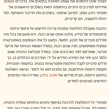
הצורך שלנו להתאים את עצמנו לפעולה בתנאים אלו. בדברים הבאים
אתייחס למרכיבים חיוניים בהתאמה הזאת בשלבים הראשונים של
מסחור רעיון עסקי. למיטב שיפוטי, בשלבים אלו הדיבור והשיתוף, לצד
יכולת להקשיב, הם קריטיים.
ההבנה שקבלת החלטות עסקיות צריכה להישען על איסוף וניתוח
סיסטמתיים של מידע, מלווה אותנו שנים רבות. היא מוטבעת בכל מיני
מודלים מוכרים של תכנון. למשל, כמעט כל אלו העוסקים באסטרטגיה
עסקית משתמשים, מזה שנים רבות, במודל חמשת הכוחות של מייקל
פורטר, שפורסם לפני כארבעים שנה. במודל מובלעת ההנחה שאם
נלמד נכון יותר את המידע הנדרש על ידי המרכיבים הכלולים בו, כך
גדלים סיכויינו לקבל החלטות אסטרטגיות נכונות. בתקופה הנוכחית,
תקופת היזמות והחדשנות, גם נותנים דגש על לימוד. הגישה השולטת
בתחום היזמות, מבית מדרשו של
סטיב בלנק
, מגדירה את המיזמים
החדשים כארגונים לומדים.
מאחורי כל ההמלצות להרבות באיסוף נתונים וניתוחם עומדת ההנחה,
המקובלת, שככל שנאסוף יותר מידע, כך גדל הסיכוי שנבין טוב יותר