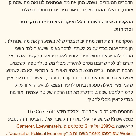
הדברים הנאמרים. נשמע מהן את מה שמתאים לנו ואת מה שמחזק
אותנו, ונתעלם ממה שעומד בניגוד לפרדיגמה הנוכחית שלנו.
ההקשבה איננה פשוטה כלל ועיקר. היא מחייבת סקרנות
ופתיחות
.
הסקרנות והפתיחות מתחייבות בכדי שלא נשמע רק את מה שנוח לנו.
הן מתחייבות בכדי שנוכל לשתף ולדבר באופן שישאיר לצד השני
מרחב להביע את תחושותיו ודעותיו ללא הפרעה. בהקשר הזה כדאי
לשים לב לכך שרובנו נוטים להיגרר, מבלי משים, להטפה ולשכנוע.
הרבה ראיונות יוצרים תוצאות בלתי ראויות, כי המראיין לא בא לשמוע
אלא בא למכור את עמדתו. הדבר קורה, בעיקר, כאשר נדמה למראיין
שהמרואיין מעלה ספקות ביחס לרעיון המוצג לו. אז, הראיון עלול
להפוך למסע שכנוע. נדרשת מאיתנו הרבה שליטה עצמית ומודעות
בכדי לראיין מבלי להטיף.
ההטפה היא רק פן אחד של ״קללת הידע״
The Curse of
Knowledge
שמשפיעה על יכולת ההקשבה שלנו. הביטוי הזה נטבע
לראשונה
ב-1989 על ידי 3 כלכלנים
Camerer, Loewenstein, &
Weber
שפירסמו מאמר בשם זה ב-
”Journal of Political Economy"
.