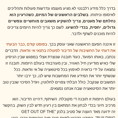
בדרך כלל מידע רלבנטי לא מגיע מעצמו ונדרשות פעולות ותהליכים
לאיסופו וניתוחו.
בשלבים הראשונים של המיזם, כשהרעיון הוא
נחלתם של מעטים, צריך להשקיע משאבים מוחשיים ונפשיים
גדולים, יחסית, בכדי להשיגו
. לשם כך צריך להיות היזמים צריכים
להיות מוכנים לשתף ולדבר.
זו איננה הפעם הראשונה שאני עוסק בכך.
בפוסט קודם ,כבר הבעתי
את דעתי על החשיבות של הדיבור לפעולה בתנאי אי וודאות
.
הדברים
נכתבו, באותו המועד, כעוד תובנה שנוצרת אצלי במפגש שבין הניסיון
שלי כאיש מודיעין חיל האוויר, ובין מעורבותי בעולם היזמות. תובנה זו
נמצאה על ידי כראויה לאימוץ בכל סיטואציה של אי וודאות. ככל
שנשתף יותר את המידע ואת המחשבות שיש לנו, כך ירבו יותר
המשובים שנקבל, כולל הבלתי צפויים לחלוטין, ויגדל הסיכוי שנבין טוב
יותר את הסיטואציה שבה אנחנו נמצאים.
בעולם היזמות זו תובנה די מקובלת. השיתוף, דהיינו הדיבור, הוא
מרכיב חיוני בכדי לבחון את המתאם בין רעיון חדש לבין השוק. בהקשר
זה ידועה מאד העצה של סטיב בלנק "
GET OUT OF THE