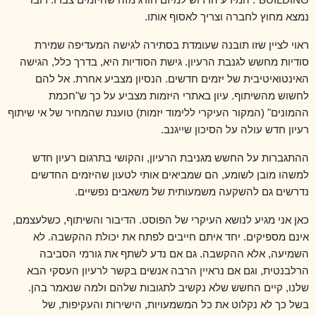
BUILDING
". המידע הדרוש למיזם חורג מזה שהיזמים צברו. רובו
נמצא מחוץ לחברה וצריך לאסוף אותו.
ראוי לציין שזו תובנה שעומדת בסתירה לגישה המעדיפה שמירת
סודיות מחשש לגנבת הרעיון. גישת הסודיות היא, בדרך כלל, הגישה
האינטואיטיבית של יזמים חדשים. הנסיון מצביע אחרת. אל להם
לחשוש מהשיתוף. עיון באתרי היזמות מצביע על כך ש"חכמת
ההמונים" (המקור העיקרי ללימוד יזמות) טוענת שהמחיר של אי שיתוף
רעיון חדש עולה על הסיכון שייגנב.
ההתגברות על החשש מגניבת הרעיון, והקושי בתרגום רעיון חדש
למשהו מובן לשומע, הם שמביאים אותי לטעון שהיזמים החדשים
נדרשים גם להשקעה משמעותית של משאבים נפשיים.
כאן אני מגיע לנושא העיקרי של הפוסט. הדיבור והשיתוף, כשלעצמם,
אינם מספיקים. יחד איתם חייבים לפתח את יכולת ההקשבה. לא
השמיעה, אלא ההקשבה. גם אם נדע לשתף את גורמי הסביבה
הרלבנטית, וגם אם נראיין הרבה אנשים בקשר לרעיון העסקי הבא
שלנו, קיים החשש שלא נקשיב לתגובות שלהם ולמה שנאמר בהן.
בשל כך לא נקלוט את כל המשמעויות, הישירות והעקיפות, של