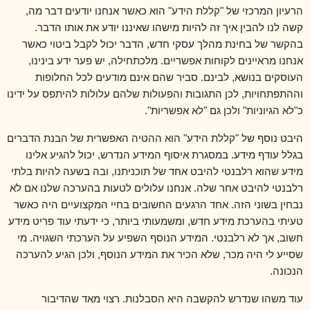
הרעיון המרכזי של "קללת הידע" הוא כאשר אנחנו יודעים דבר מה,
קשה לנו להבין איך זה להיות מישהו שאיננו יודע את אותו הדבר.
בהקשר של בחינת מהלך עסקי חדש, הדבר יכול לקבל ביטוי כאשר
אנחנו מראיינים לקוחות אפשריים. מלכתחילה, יש פער ידע בינינו,
העוסקים בנושא, לבינם. סביר שהם אינם מודעים לכל החלופות
וההתפתחויות, לכן התגובות והפעולות שלהם עלולות להיתפס על ידינו
כ"לא הגיוניות" ולכן גם "לא אפשריות".
היבט נוסף של "קללת הידע" הוא ההטיה האפשרית של הבנת הדברים
בגלל עודף מידע. במסגרת איסוף המידע הנדרש, יכול להגיע אלינו
מידע שהוא רלבנטי להיבט אחד של תוכניתנו, ובה בשעה להיות בלתי
רלבנטי להיבט אחר שלה. אנחנו עלולים לטעות בהערכה שלנו אם לא
נבחין בשוני הזה. אחד הרגעים החשובים בחיי המקצועיים היה כאשר
טעיתי בהערכת מידע חדש, ומשמעותי ביותר, כי ידעתי עוד פריט מידע
חשוב, אך לא רלבנטי. המידע הנוסף השפיע על הערכתי השגויה. מי
שסייע לי היה מכר, שלא הכיר את המידע הנוסף, ולכן הגיע להערכה
הנכונה.
עוד משהו שנדרש להקשבה היא הסבלנות. רצוי מאד שהדיבור