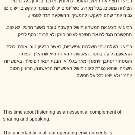
רביע
III
מציג את המצב ההופכי לחלוטין. מדובר ברעיון בעל סיכויי
הצלחה נמוכים, בכל מקרה, כשליזמים יכולת נמוכה להקשיב. יש סיכון
גבוה יותר שהם יתעקשו להמשיך וההשקעה תרד לטמיון.
רביע
IV
מציג את המשמעות של הקשבה טובה כאשר הרעיון לא טוב.
ההקשבה מגדילה את הסיכוי לעצור בזמן ולא לבזבז כסף לריק.
רביע
II
מעלה שתי השלכות אפשריות, כאשר הרעיון טוב, אולם יכולת
ההקשבה לוקה בחסר. האפשרות האחת היא שתהליך הפיתוח
והמסחור יסתבך ויתארך מאד בגלל אי הבנת תנאי הפעולה. באפשרות
השניה, שהיא נגזרת קיצונית של האפשרות הראשונה, הרעיון הטוב
יוחמץ ולא ייצא כלל אל הפועל.
This time about listening as an essential complement of
sharing and speaking.
The uncertainty in all our operating environments is